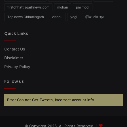
firstchhattisgarhnews.com
mohan
pm modi
Top news Chhattisgarh
vishnu
yogi
इंडिया टॉप न्यूज
Quick Links
Contact Us
Disclaimer
Privacy Policy
Follow us
Error Can not Get Tweets, Incorrect account info.
© Copyright 2026, All Rights Reserved |