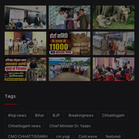
Tags
#top news
Bihar
BJP
Breakingnews
Chhattisgarh
Chhattisgarh news
Chief Minister Dr. Yadav
CMO CHHATTISGARH
cm yogi
Cold wave
featured