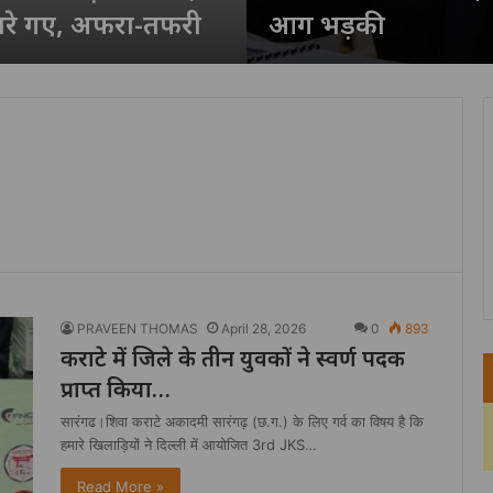
रे गए, अफरा-तफरी
आग भड़की
PRAVEEN THOMAS
April 28, 2026
0
893
कराटे में जिले के तीन युवकों ने स्वर्ण पदक
प्राप्त किया…
सारंगढ।शिवा कराटे अकादमी सारंगढ़ (छ.ग.) के लिए गर्व का विषय है कि
हमारे खिलाड़ियों ने दिल्ली में आयोजित 3rd JKS…
Read More »