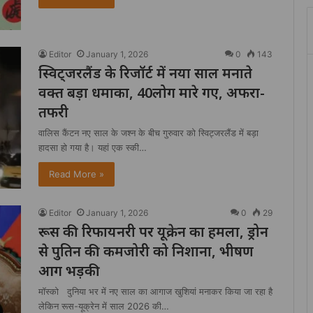
Editor
January 1, 2026
0
143
स्विट्जरलैंड के रिजॉर्ट में नया साल मनाते
वक्त बड़ा धमाका, 40लोग मारे गए, अफरा-
तफरी
वालिस कैंटन नए साल के जश्न के बीच गुरुवार को स्विट्जरलैंड में बड़ा
हादसा हो गया है। यहां एक स्की…
Read More »
Editor
January 1, 2026
0
29
रूस की रिफायनरी पर यूक्रेन का हमला, ड्रोन
से पुतिन की कमजोरी को निशाना, भीषण
आग भड़की
मॉस्को दुनिया भर में नए साल का आगाज खुशियां मनाकर किया जा रहा है
लेकिन रूस-यूक्रेन में साल 2026 की…