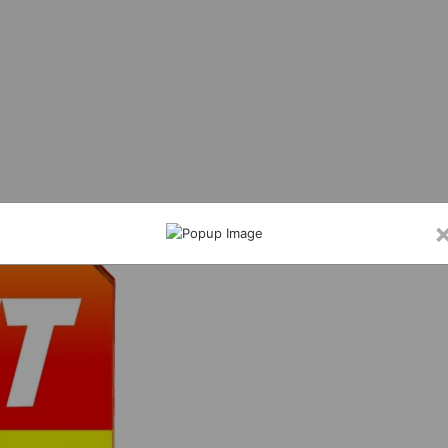
्जी आईडी बनाकर नाबालिग छात्र छात्राओं के विडियो, फोटो शेयर करने वाला शातिर सोनू ओमरे चढा 