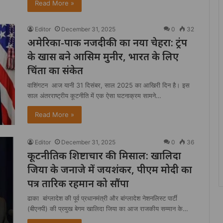
Read More »
Editor
December 31, 2025
0
32
अमेरिका-पाक नजदीकी का नया चेहरा: ट्रंप
के खास बने आसिम मुनीर, भारत के लिए
चिंता का संकेत
वाशिंगटन आज यानी 31 दिसंबर, साल 2025 का आखिरी दिन है। इस
साल अंतरराष्ट्रीय कूटनीति में एक ऐसा घटनाक्रम सामने…
Read More »
Editor
December 31, 2025
0
36
कूटनीतिक शिष्टाचार की मिसाल: खालिदा
जिया के जनाजे में जयशंकर, पीएम मोदी का
पत्र तारिक रहमान को सौंपा
ढाका बांग्लादेश की पूर्व प्रधानमंत्री और बांग्लादेश नेशनलिस्ट पार्टी
(बीएनपी) की प्रमुख बेगम खालिदा जिया का आज राजकीय सम्मान के…