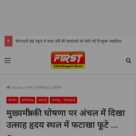
वृद्धाश्रम में सेवा कार्य कर मनाया जन्मदिन, बुजुर्गों के बीच बांटी खुशियां
Menu
S
fo
Home
/
राज्य
/
छत्तीसगढ़
/
कोसीर
कोसीर
छत्तीसगढ़
सारंगढ़
सारंगढ़ - बिलाईगढ़
मुख्यमंत्री की घोषणा पर अंचल में दिखा
उत्साह हृदय स्थल में फटाखा फूटे …