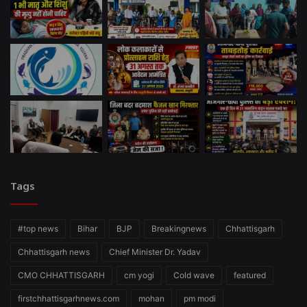
Tags
#top news
Bihar
BJP
Breakingnews
Chhattisgarh
Chhattisgarh news
Chief Minister Dr. Yadav
CMO CHHATTISGARH
cm yogi
Cold wave
featured
firstchhattisgarhnews.com
mohan
pm modi