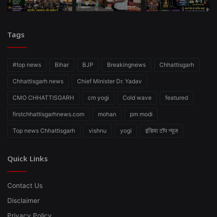
Tags
#top news
Bihar
BJP
Breakingnews
Chhattisgarh
Chhattisgarh news
Chief Minister Dr. Yadav
CMO CHHATTISGARH
cm yogi
Cold wave
featured
firstchhattisgarhnews.com
mohan
pm modi
Top news Chhattisgarh
vishnu
yogi
इंडिया टॉप न्यूज
Quick Links
Contact Us
Disclaimer
Privacy Policy