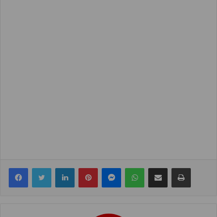
Facebook
Twitter
LinkedIn
Pinterest
Messenger
WhatsApp
Share via Email
Print