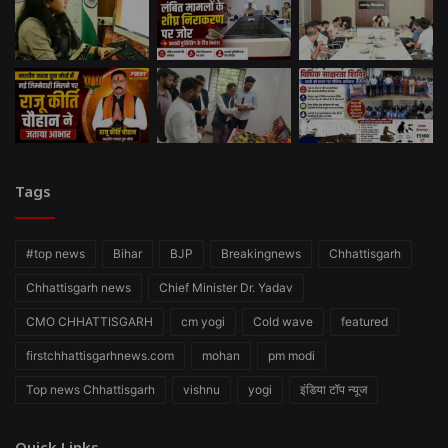
Tags
#top news
Bihar
BJP
Breakingnews
Chhattisgarh
Chhattisgarh news
Chief Minister Dr. Yadav
CMO CHHATTISGARH
cm yogi
Cold wave
featured
firstchhattisgarhnews.com
mohan
pm modi
Top news Chhattisgarh
vishnu
yogi
इंडिया टॉप न्यूज
Quick Links