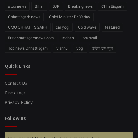
#top news
Bihar
BJP
Breakingnews
Chhattisgarh
Chhattisgarh news
Chief Minister Dr. Yadav
CMO CHHATTISGARH
cm yogi
Cold wave
featured
firstchhattisgarhnews.com
mohan
pm modi
Top news Chhattisgarh
vishnu
yogi
इंडिया टॉप न्यूज
Quick Links
Contact Us
Disclaimer
Privacy Policy
Follow us