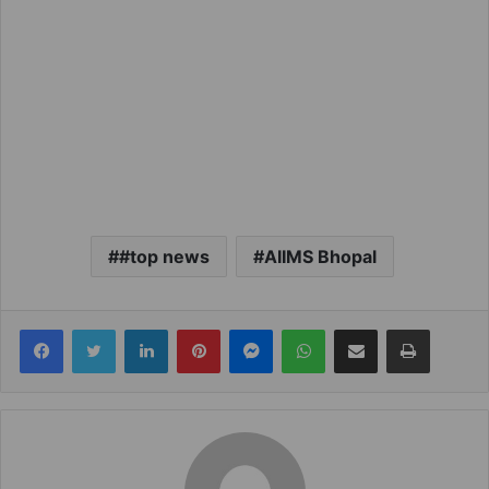
#top news
AIIMS Bhopal
Facebook
Twitter
LinkedIn
Pinterest
Messenger
WhatsApp
Share via Email
Print