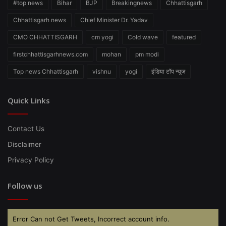
#top news
Bihar
BJP
Breakingnews
Chhattisgarh
Chhattisgarh news
Chief Minister Dr. Yadav
CMO CHHATTISGARH
cm yogi
Cold wave
featured
firstchhattisgarhnews.com
mohan
pm modi
Top news Chhattisgarh
vishnu
yogi
इंडिया टॉप न्यूज
Quick Links
Contact Us
Disclaimer
Privacy Policy
Follow us
Error Can not Get Tweets, Incorrect account info.