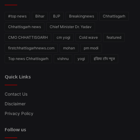
#top news
Bihar
BJP
Breakingnews
Chhattisgarh
Chhattisgarh news
Chief Minister Dr. Yadav
CMO CHHATTISGARH
cm yogi
Cold wave
featured
firstchhattisgarhnews.com
mohan
pm modi
Top news Chhattisgarh
vishnu
yogi
इंडिया टॉप न्यूज
Quick Links
Contact Us
Disclaimer
Privacy Policy
Follow us