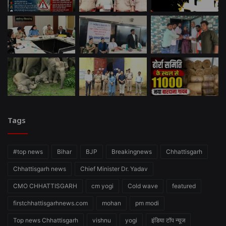
Tags
#top news
Bihar
BJP
Breakingnews
Chhattisgarh
Chhattisgarh news
Chief Minister Dr. Yadav
CMO CHHATTISGARH
cm yogi
Cold wave
featured
firstchhattisgarhnews.com
mohan
pm modi
Top news Chhattisgarh
vishnu
yogi
इंडिया टॉप न्यूज