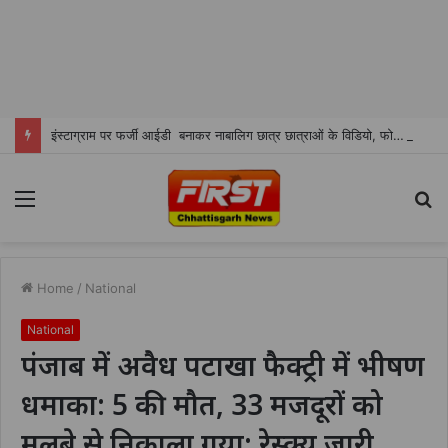
इंस्टाग्राम पर फर्जी आईडी बनाकर नाबालिग छात्र छात्राओं के विडियो, फोटो शेयर करने वाला शातिर सोनू ओमरे चढा पुलिस के हत्थे
Menu
S
fo
Home
/
National
National
पंजाब में अवैध पटाखा फैक्ट्री में भीषण
धमाका: 5 की मौत, 33 मजदूरों को
मलबे से निकाला गया; रेस्क्यू जारी