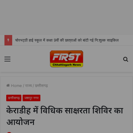
चोरभट्ठी हाई स्कूल में कक्षा 9वीं की छात्राओं को बांटी गई नि:शुल्क साइकिल
Menu
S
fo
Home
/
राज्य
/
छत्तीसगढ़
छत्तीसगढ़
जशपुर नगर
केराडीह में विधिक साक्षरता शिविर का
आयोजन