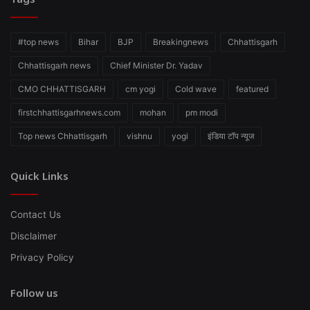
#top news
Bihar
BJP
Breakingnews
Chhattisgarh
Chhattisgarh news
Chief Minister Dr. Yadav
CMO CHHATTISGARH
cm yogi
Cold wave
featured
firstchhattisgarhnews.com
mohan
pm modi
Top news Chhattisgarh
vishnu
yogi
इंडिया टॉप न्यूज
Quick Links
Contact Us
Disclaimer
Privacy Policy
Follow us