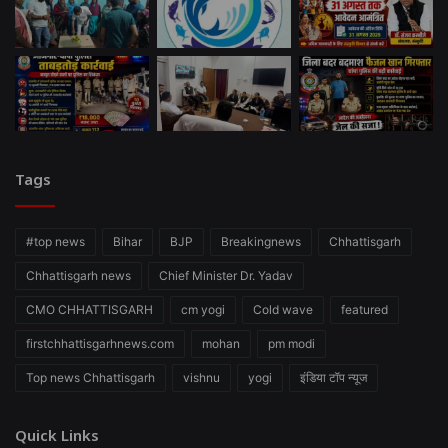
Tags
#top news
Bihar
BJP
Breakingnews
Chhattisgarh
Chhattisgarh news
Chief Minister Dr. Yadav
CMO CHHATTISGARH
cm yogi
Cold wave
featured
firstchhattisgarhnews.com
mohan
pm modi
Top news Chhattisgarh
vishnu
yogi
इंडिया टॉप न्यूज
Quick Links