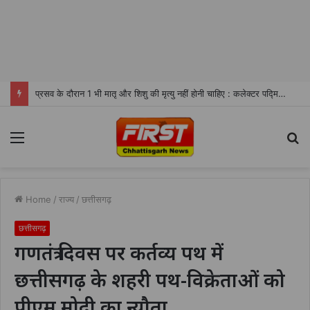
प्रसव के दौरान 1 भी मातृ और शिशु की मृत्यु नहीं होनी चाहिए : कलेक्टर पद्मिनी भोई साहू
Menu
S
fo
Home
/
राज्य
/
छत्तीसगढ़
छत्तीसगढ़
गणतंत्र दिवस पर कर्तव्य पथ में
छत्तीसगढ़ के शहरी पथ-विक्रेताओं को
पीएम मोदी का न्यौता