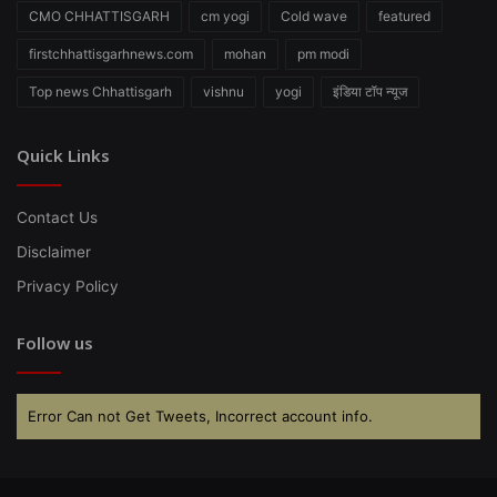
CMO CHHATTISGARH
cm yogi
Cold wave
featured
firstchhattisgarhnews.com
mohan
pm modi
Top news Chhattisgarh
vishnu
yogi
इंडिया टॉप न्यूज
Quick Links
Contact Us
Disclaimer
Privacy Policy
Follow us
Error Can not Get Tweets, Incorrect account info.