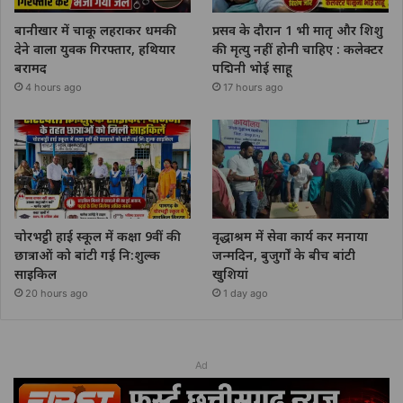
बानीखार में चाकू लहराकर धमकी
प्रसव के दौरान 1 भी मातृ और शिशु
देने वाला युवक गिरफ्तार, हथियार
की मृत्यु नहीं होनी चाहिए : कलेक्टर
बरामद
पद्मिनी भोई साहू
4 hours ago
17 hours ago
चोरभट्ठी हाई स्कूल में कक्षा 9वीं की
वृद्धाश्रम में सेवा कार्य कर मनाया
छात्राओं को बांटी गई नि:शुल्क
जन्मदिन, बुजुर्गों के बीच बांटी
साइकिल
खुशियां
20 hours ago
1 day ago
Ad