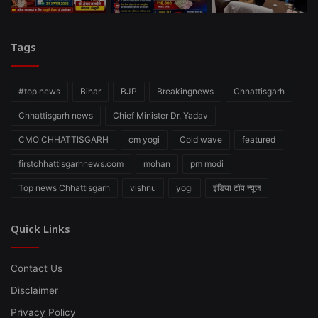
Tags
#top news
Bihar
BJP
Breakingnews
Chhattisgarh
Chhattisgarh news
Chief Minister Dr. Yadav
CMO CHHATTISGARH
cm yogi
Cold wave
featured
firstchhattisgarhnews.com
mohan
pm modi
Top news Chhattisgarh
vishnu
yogi
इंडिया टॉप न्यूज
Quick Links
Contact Us
Disclaimer
Privacy Policy