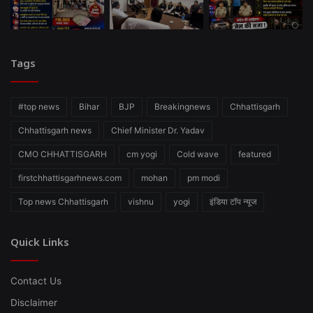
Tags
#top news
Bihar
BJP
Breakingnews
Chhattisgarh
Chhattisgarh news
Chief Minister Dr. Yadav
CMO CHHATTISGARH
cm yogi
Cold wave
featured
firstchhattisgarhnews.com
mohan
pm modi
Top news Chhattisgarh
vishnu
yogi
इंडिया टॉप न्यूज
Quick Links
Contact Us
Disclaimer