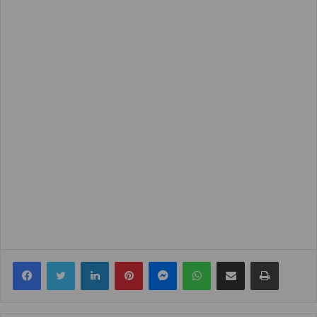
Facebook
Twitter
LinkedIn
Pinterest
Messenger
WhatsApp
Share via Email
Print