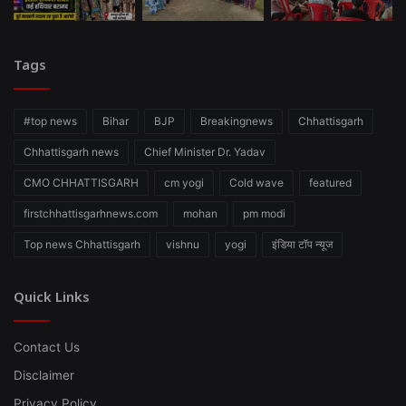
Tags
#top news
Bihar
BJP
Breakingnews
Chhattisgarh
Chhattisgarh news
Chief Minister Dr. Yadav
CMO CHHATTISGARH
cm yogi
Cold wave
featured
firstchhattisgarhnews.com
mohan
pm modi
Top news Chhattisgarh
vishnu
yogi
इंडिया टॉप न्यूज
Quick Links
Contact Us
Disclaimer
Privacy Policy