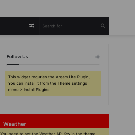
Random
Search
Article
for
Follow Us
This widget requries the Arqam Lite Plugin,
You can install it from the Theme settings
menu > Install Plugins.
Weather
You need to set the Weather API Key in the theme