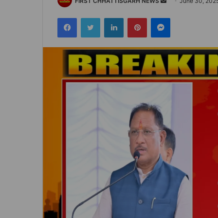
Send
FIRST CHHATTISGARH NEWS
June 30, 202
an
Facebook
Twitter
LinkedIn
Pinterest
Messenger
email