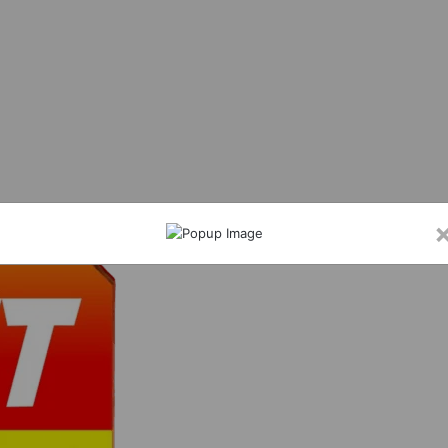
्जी आईडी बनाकर नाबालिग छात्र छात्राओं के विडियो, फोटो शेयर करने वाला शातिर सोनू ओमरे चढा 