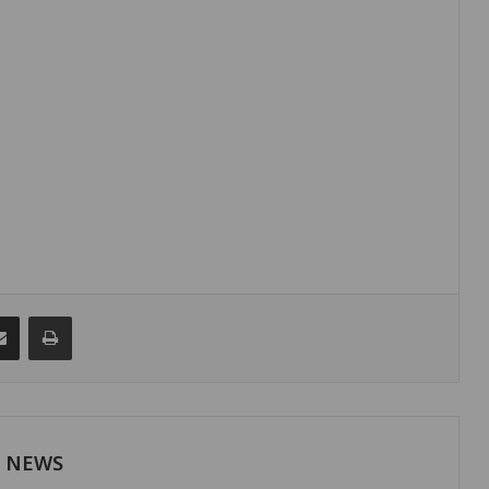
senger
Share via Email
Print
H NEWS