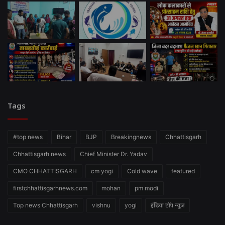
Tags
#top news
Bihar
BJP
Breakingnews
Chhattisgarh
Chhattisgarh news
Chief Minister Dr. Yadav
CMO CHHATTISGARH
cm yogi
Cold wave
featured
firstchhattisgarhnews.com
mohan
pm modi
Top news Chhattisgarh
vishnu
yogi
इंडिया टॉप न्यूज