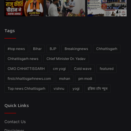
Tags
#top news
Bihar
BJP
Breakingnews
Chhattisgarh
Chhattisgarh news
Chief Minister Dr. Yadav
CMO CHHATTISGARH
cm yogi
Cold wave
featured
firstchhattisgarhnews.com
mohan
pm modi
Top news Chhattisgarh
vishnu
yogi
इंडिया टॉप न्यूज
Quick Links
Contact Us
Disclaimer