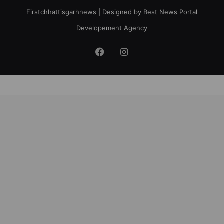
Firstchhattisgarhnews
| Designed by
Best News Portal
Developement Agency
Facebook
Instagram