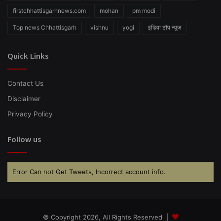
firstchhattisgarhnews.com
mohan
pm modi
Top news Chhattisgarh
vishnu
yogi
इंडिया टॉप न्यूज
Quick Links
Contact Us
Disclaimer
Privacy Policy
Follow us
Error Can not Get Tweets, Incorrect account info.
© Copyright 2026, All Rights Reserved |