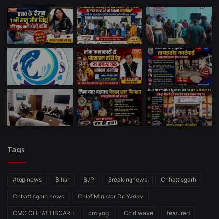
Tags
#top news
Bihar
BJP
Breakingnews
Chhattisgarh
Chhattisgarh news
Chief Minister Dr. Yadav
CMO CHHATTISGARH
cm yogi
Cold wave
featured