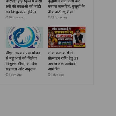
चोरभट्ठी हाई स्कूल में कक्षा
वृद्धाश्रम में सेवा कार्य कर
9वीं की छात्राओं को बांटी
मनाया जन्मदिन, बुजुर्गों के
गई नि:शुल्क साइकिल
बीच बांटी खुशियां
10 hours ago
15 hours ago
पीएम मत्स्य संपदा योजना
लोक कलाकारों से
से मछुआरों को मिलेगा
प्रोत्साहन राशि हेतु 31
निशुल्क बीमा, आर्थिक
अगस्त तक आवेदन
सहायता और अनुदान
आमंत्रित
1 day ago
1 day ago