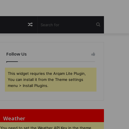
Random
Search
Article
for
Follow Us
This widget requries the Arqam Lite Plugin,
You can install it from the Theme settings
menu > Install Plugins.
Weather
You need to set the Weather API Key in the theme