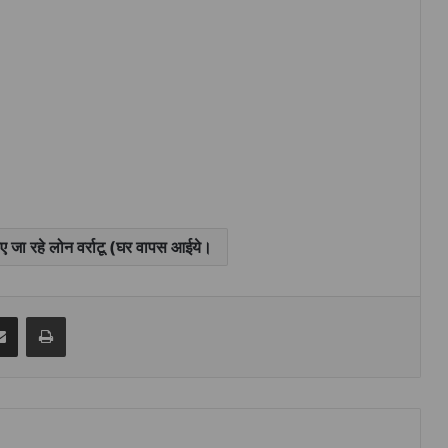
लाए जा रहे लोन वर्राटू (घर वापस आईये।
senger
Share via Email
Print