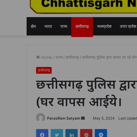
होम
भारत
राज्य
छत्तीसगढ़
मध्यप्रदेश
उत्तर प्रदेश
Home
/
राज्य
/
छत्तीसगढ़
/
छत्तीसगढ़ पुलिस द्वारा चलाए जा रहे ल
छत्तीसगढ़
छत्तीसगढ़ पुलिस द्वार
(घर वापस आईये।
Send
ParasRam Satyam
May 5, 2024
Last Updat
an
Facebook
Twitter
LinkedIn
Pinterest
Messenger
email