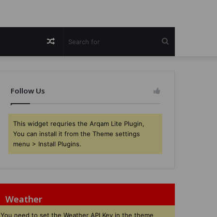
Random
Search
Article
for
Follow Us
This widget requries the Arqam Lite Plugin,
You can install it from the Theme settings
menu > Install Plugins.
Weather
You need to set the Weather API Key in the theme