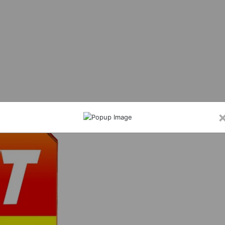
बाद वारदाना घोटाला कि खुली पोल,11 हजार वारदाना स्थल से गायब…