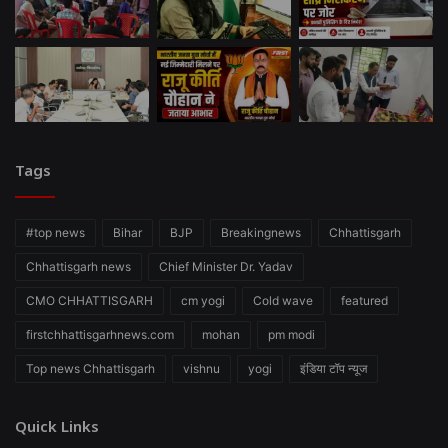
Tags
#top news
Bihar
BJP
Breakingnews
Chhattisgarh
Chhattisgarh news
Chief Minister Dr. Yadav
CMO CHHATTISGARH
cm yogi
Cold wave
featured
firstchhattisgarhnews.com
mohan
pm modi
Top news Chhattisgarh
vishnu
yogi
इंडिया टॉप न्यूज
Quick Links