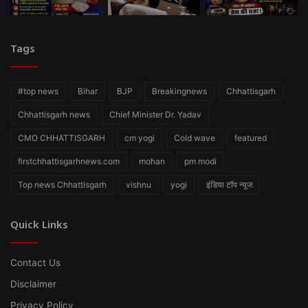
Tags
#top news
Bihar
BJP
Breakingnews
Chhattisgarh
Chhattisgarh news
Chief Minister Dr. Yadav
CMO CHHATTISGARH
cm yogi
Cold wave
featured
firstchhattisgarhnews.com
mohan
pm modi
Top news Chhattisgarh
vishnu
yogi
इंडिया टॉप न्यूज
Quick Links
Contact Us
Disclaimer
Privacy Policy