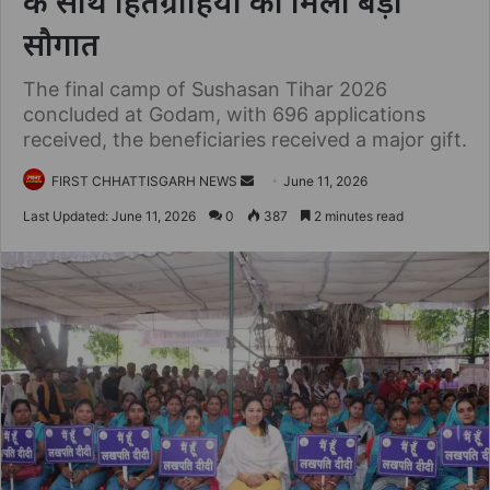
के साथ हितग्राहियों को मिली बड़ी
सौगात
The final camp of Sushasan Tihar 2026
concluded at Godam, with 696 applications
received, the beneficiaries received a major gift.
Send
FIRST CHHATTISGARH NEWS
June 11, 2026
an
Last Updated: June 11, 2026
0
387
2 minutes read
email