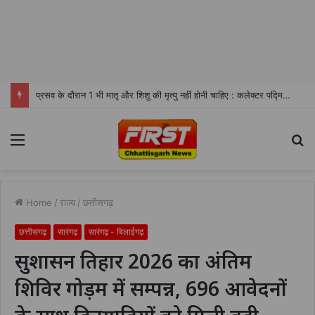
चोरभट्ठी हाई स्कूल में कक्षा 9वीं की छात्राओं को बांटी गई नि:शुल्क साइकिल
Menu
S
fo
Home
/
राज्य
/
छत्तीसगढ़
छत्तीसगढ़
सारंगढ़
सारंगढ़ - बिलाईगढ़
सुशासन तिहार 2026 का अंतिम
शिविर गोड़म में सम्पन्न, 696 आवेदनों