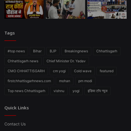
Tags
#top news
Bihar
BJP
Breakingnews
Chhattisgarh
Chhattisgarh news
Chief Minister Dr. Yadav
CMO CHHATTISGARH
cm yogi
Cold wave
featured
firstchhattisgarhnews.com
mohan
pm modi
Top news Chhattisgarh
vishnu
yogi
इंडिया टॉप न्यूज
Quick Links
Contact Us