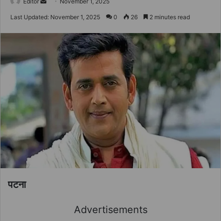
Send
Editor
November 1, 2025
an
Last Updated: November 1, 2025
0
26
2 minutes read
email
पटना
Advertisements