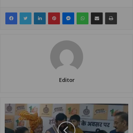
Facebook
Twitter
LinkedIn
Pinterest
Messenger
WhatsApp
Share via Email
Print
Editor