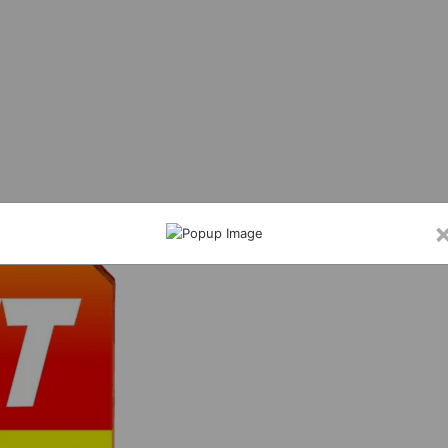
्जी आईडी बनाकर नाबालिग छात्र छात्राओं के विडियो, फोटो शेयर करने वाला शातिर सोनू ओमरे चढा 