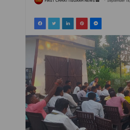
Send
FIRST CHHATTISGARH NEWS
September 18
an
email
Facebook
Twitter
LinkedIn
Pinterest
Messenger