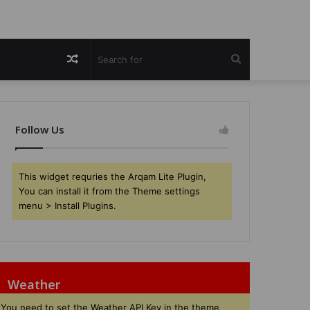
Random
Search
Article
for
Follow Us
This widget requries the Arqam Lite Plugin,
You can install it from the Theme settings
menu > Install Plugins.
Weather
You need to set the Weather API Key in the theme