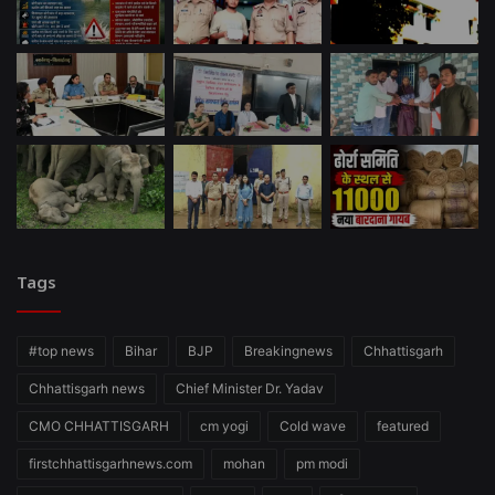
Tags
#top news
Bihar
BJP
Breakingnews
Chhattisgarh
Chhattisgarh news
Chief Minister Dr. Yadav
CMO CHHATTISGARH
cm yogi
Cold wave
featured
firstchhattisgarhnews.com
mohan
pm modi