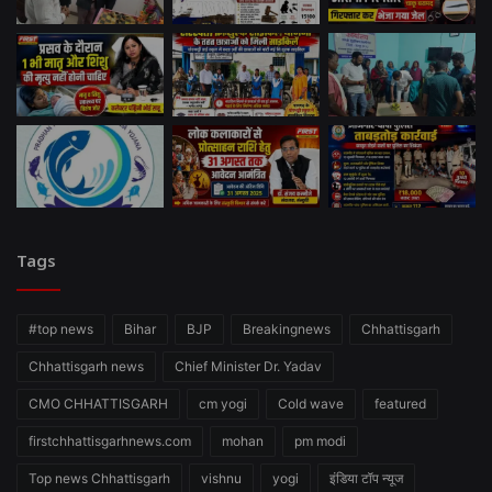
Tags
#top news
Bihar
BJP
Breakingnews
Chhattisgarh
Chhattisgarh news
Chief Minister Dr. Yadav
CMO CHHATTISGARH
cm yogi
Cold wave
featured
firstchhattisgarhnews.com
mohan
pm modi
Top news Chhattisgarh
vishnu
yogi
इंडिया टॉप न्यूज