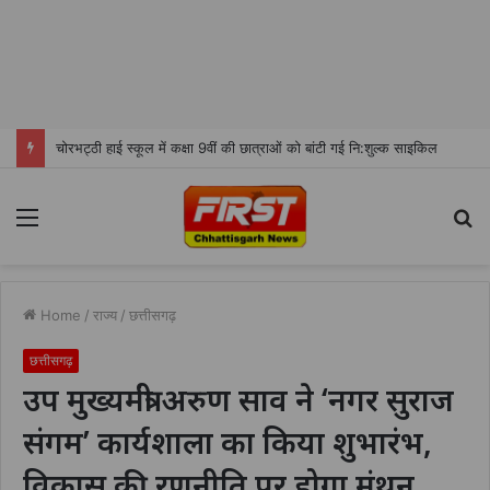
चोरभट्ठी हाई स्कूल में कक्षा 9वीं की छात्राओं को बांटी गई नि:शुल्क साइकिल
Menu
S
fo
Home
/
राज्य
/
छत्तीसगढ़
छत्तीसगढ़
उप मुख्यमंत्री अरुण साव ने ‘नगर सुराज
संगम’ कार्यशाला का किया शुभारंभ,
विकास की रणनीति पर होगा मंथन