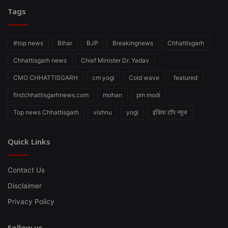
Tags
#top news
Bihar
BJP
Breakingnews
Chhattisgarh
Chhattisgarh news
Chief Minister Dr. Yadav
CMO CHHATTISGARH
cm yogi
Cold wave
featured
firstchhattisgarhnews.com
mohan
pm modi
Top news Chhattisgarh
vishnu
yogi
इंडिया टॉप न्यूज
Quick Links
Contact Us
Disclaimer
Privacy Policy
Follow us