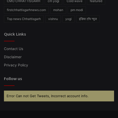
CMO CHHATTISGARH
cm yogi
Cold wave
featured
firstchhattisgarhnews.com
mohan
pm modi
Top news Chhattisgarh
vishnu
yogi
इंडिया टॉप न्यूज
Quick Links
Contact Us
Disclaimer
Privacy Policy
Follow us
Error Can not Get Tweets, Incorrect account info.