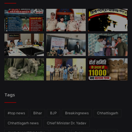
Tags
#top news
Bihar
BJP
Breakingnews
Chhattisgarh
Chhattisgarh news
Chief Minister Dr. Yadav