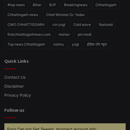
#top news
Bihar
BJP
Breakingnews
Chhattisgarh
Chhattisgarh news
Chief Minister Dr. Yadav
CMO CHHATTISGARH
cm yogi
Cold wave
featured
firstchhattisgarhnews.com
mohan
pm modi
Top news Chhattisgarh
vishnu
yogi
इंडिया टॉप न्यूज
Quick Links
Contact Us
Disclaimer
Privacy Policy
Follow us
Error Can not Get Tweets, Incorrect account info.