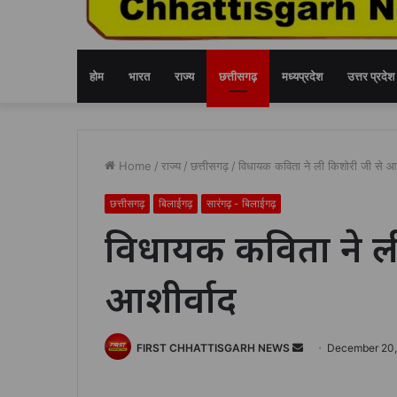
होम
भारत
राज्य
छत्तीसगढ़
मध्यप्रदेश
उत्तर प्रदेश
Home
/
राज्य
/
छत्तीसगढ़
/
विधायक कविता ने ली किशोरी जी से आश
छत्तीसगढ़
बिलाईगढ़
सारंगढ़ - बिलाईगढ़
विधायक कविता ने ल
आशीर्वाद
Send
FIRST CHHATTISGARH NEWS
December 20
an
email