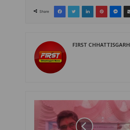
Facebook
Twitter
LinkedIn
Pinterest
Mes
Share
FIRST CHHATTISGAR