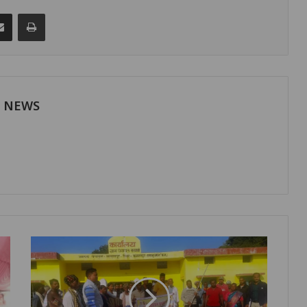
senger
Share via Email
Print
H NEWS