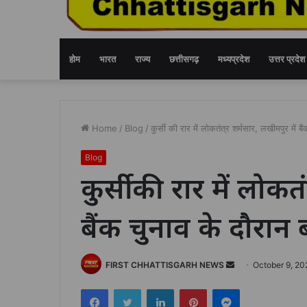
होम
भारत
राज्य
छत्तीसगढ़
मध्यप्रदेश
उत्तर प्रदेश
Home
/
Blog
/
कुर्सी की रार में लोकतंत्र शर्मसार, लखीमपुर में ब
Blog
कुर्सी की रार में लोकत
बैंक चुनाव के दौरान
Send
FIRST CHHATTISGARH NEWS
October 9, 20
an
Facebook
Twitter
LinkedIn
Pinterest
Messenger
email