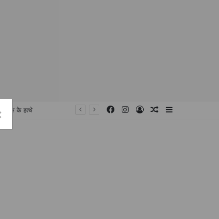
Facebook
Instagram
Log
Random
Sidebar
×
In
Article