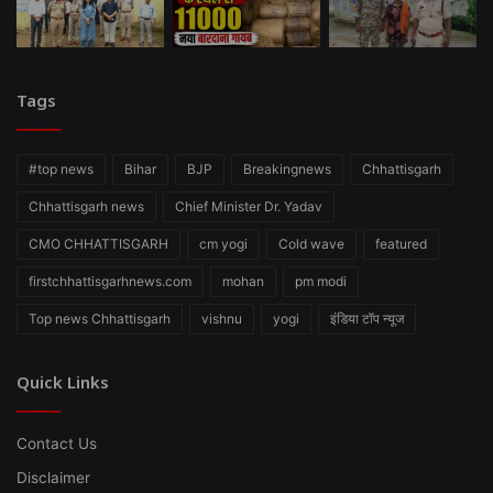
Tags
#top news
Bihar
BJP
Breakingnews
Chhattisgarh
Chhattisgarh news
Chief Minister Dr. Yadav
CMO CHHATTISGARH
cm yogi
Cold wave
featured
firstchhattisgarhnews.com
mohan
pm modi
Top news Chhattisgarh
vishnu
yogi
इंडिया टॉप न्यूज
Quick Links
Contact Us
Disclaimer