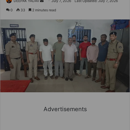
Send
DEEPAK YADAV
July 7, 2026
Last Updated: July 7, 2026
an
0
33
2 minutes read
email
Advertisements