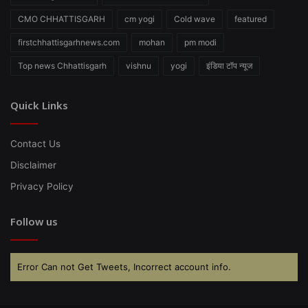
CMO CHHATTISGARH
cm yogi
Cold wave
featured
firstchhattisgarhnews.com
mohan
pm modi
Top news Chhattisgarh
vishnu
yogi
इंडिया टॉप न्यूज
Quick Links
Contact Us
Disclaimer
Privacy Policy
Follow us
Error Can not Get Tweets, Incorrect account info.