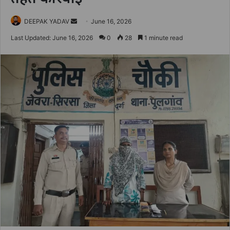
Send
DEEPAK YADAV
June 16, 2026
an
Last Updated: June 16, 2026
0
28
1 minute read
email