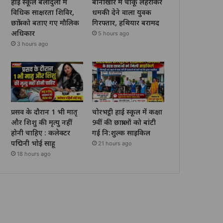
हाई स्कूल बेलादुला में
बानीखार में चाकू लहराकर
विधिक साक्षरता शिविर,
धमकी देने वाला युवक
छात्रों को बताए गए मौलिक
गिरफ्तार, हथियार बरामद
अधिकार
5 hours ago
3 hours ago
प्रसव के दौरान 1 भी मातृ
चोरभट्ठी हाई स्कूल में कक्षा
और शिशु की मृत्यु नहीं
9वीं की छात्राओं को बांटी
होनी चाहिए : कलेक्टर
गई नि:शुल्क साइकिल
पद्मिनी भोई साहू
21 hours ago
18 hours ago