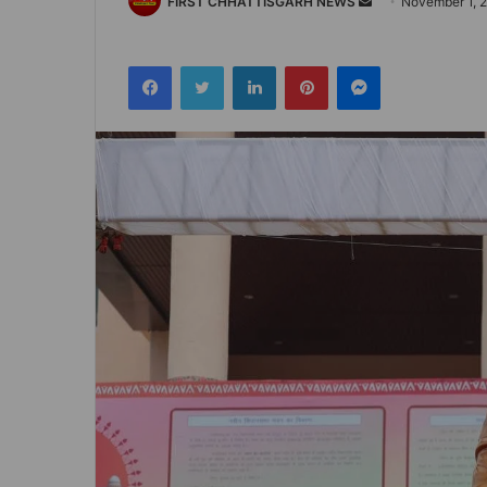
Send
FIRST CHHATTISGARH NEWS
November 1, 
an
email
Facebook
Twitter
LinkedIn
Pinterest
Messenger