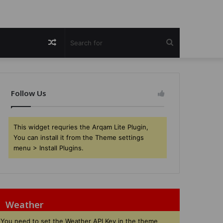
Random
Search
Article
for
Follow Us
This widget requries the Arqam Lite Plugin,
You can install it from the Theme settings
menu > Install Plugins.
Weather
You need to set the Weather API Key in the theme