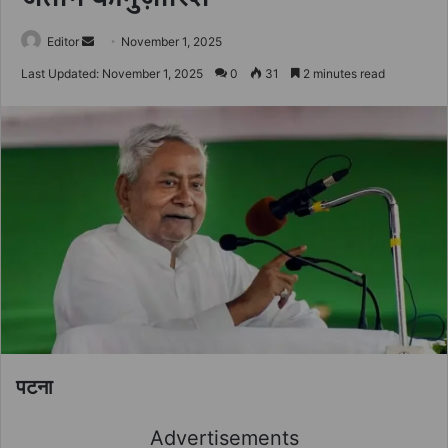
Send
Editor
November 1, 2025
an
Last Updated: November 1, 2025
0
31
2 minutes read
email
पटना
Advertisements