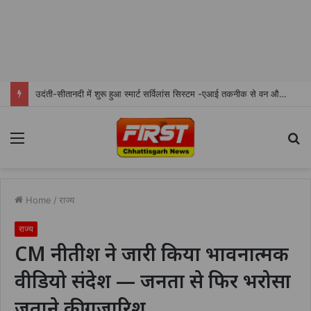
उदंती-सीतानदी में शुरू हुआ स्मार्ट सर्विलांस सिस्टम -एआई तकनीक से वन और वन्यजीवों की 24X7 निगरानी
Menu
S
fo
Home
/
राज्य
राज्य
CM नीतीश ने जारी किया भावनात्मक
वीडियो संदेश — जनता से फिर भरोसा
जताने की गुज़ारिश