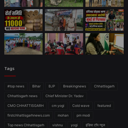
Tags
#top news
Bihar
BJP
Breakingnews
Chhattisgarh
Chhattisgarh news
Chief Minister Dr. Yadav
CMO CHHATTISGARH
cm yogi
Cold wave
featured
firstchhattisgarhnews.com
mohan
pm modi
Top news Chhattisgarh
vishnu
yogi
इंडिया टॉप न्यूज