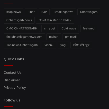
#top news
Bihar
BJP
Breakingnews
Chhattisgarh
Chhattisgarh news
Chief Minister Dr. Yadav
CMO CHHATTISGARH
cm yogi
Cold wave
featured
firstchhattisgarhnews.com
mohan
pm modi
Top news Chhattisgarh
vishnu
yogi
इंडिया टॉप न्यूज
Quick Links
Contact Us
Disclaimer
Privacy Policy
Follow us