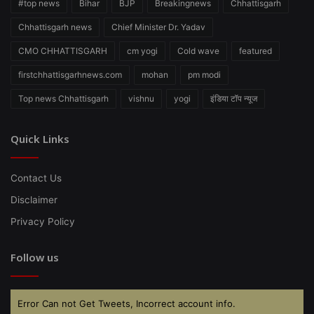
#top news
Bihar
BJP
Breakingnews
Chhattisgarh
Chhattisgarh news
Chief Minister Dr. Yadav
CMO CHHATTISGARH
cm yogi
Cold wave
featured
firstchhattisgarhnews.com
mohan
pm modi
Top news Chhattisgarh
vishnu
yogi
इंडिया टॉप न्यूज
Quick Links
Contact Us
Disclaimer
Privacy Policy
Follow us
Error Can not Get Tweets, Incorrect account info.