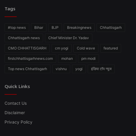
Tags
#top news
Bihar
BJP
Breakingnews
Chhattisgarh
Chhattisgarh news
Chief Minister Dr. Yadav
CMO CHHATTISGARH
cm yogi
Cold wave
featured
firstchhattisgarhnews.com
mohan
pm modi
Top news Chhattisgarh
vishnu
yogi
इंडिया टॉप न्यूज
Quick Links
Contact Us
Disclaimer
Privacy Policy