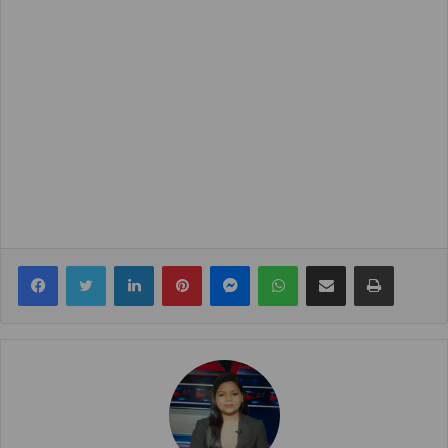
Facebook
Twitter
LinkedIn
Pinterest
Messenger
WhatsApp
Share via Email
Print