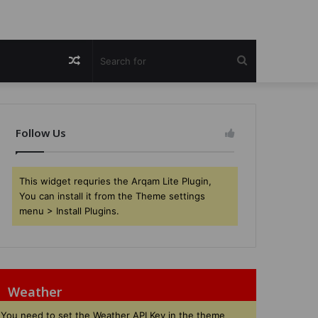
Random
Search
Article
for
Follow Us
This widget requries the Arqam Lite Plugin,
You can install it from the Theme settings
menu > Install Plugins.
Weather
You need to set the Weather API Key in the theme