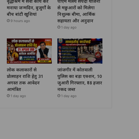
वृद्धाश्रम में सेवा कार्य कर
पीएम मत्स्य संपदा योजना
मनाया जन्मदिन, बुजुर्गों के
से मछुआरों को मिलेगा
बीच बांटी खुशियां
निशुल्क बीमा, आर्थिक
सहायता और अनुदान
9 hours ago
1 day ago
लोक कलाकारों से
जांजगीर में कोतवाली
प्रोत्साहन राशि हेतु 31
पुलिस का बड़ा एक्शन, 10
अगस्त तक आवेदन
जुआरी गिरफ्तार, ₹18 हजार
आमंत्रित
नकद जब्त
1 day ago
1 day ago