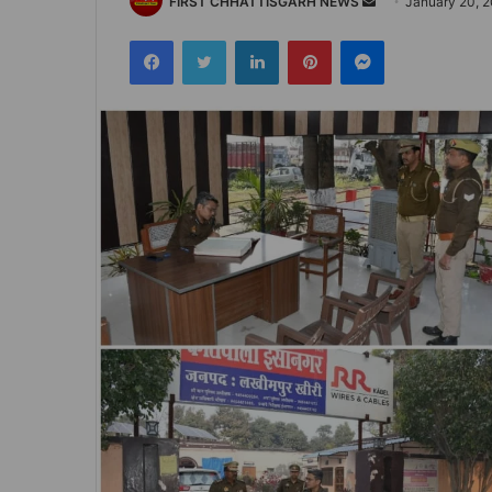
Send
FIRST CHHATTISGARH NEWS
January 20, 
an
Facebook
Twitter
LinkedIn
Pinterest
Messenger
email