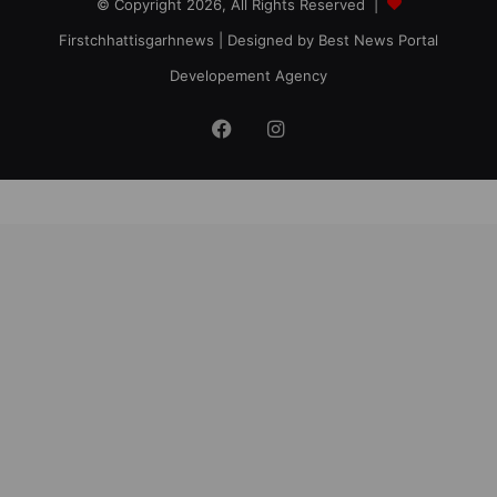
© Copyright 2026, All Rights Reserved |
Firstchhattisgarhnews
| Designed by
Best News Portal
Developement Agency
Facebook
Instagram