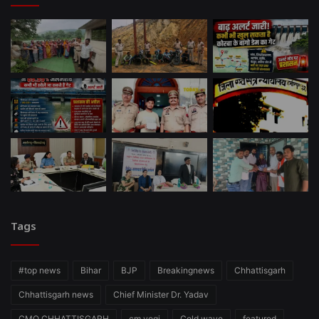
Tags
#top news
Bihar
BJP
Breakingnews
Chhattisgarh
Chhattisgarh news
Chief Minister Dr. Yadav
CMO CHHATTISGARH
cm yogi
Cold wave
featured