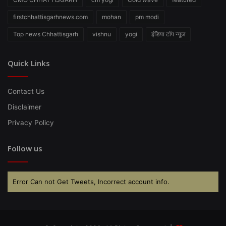
firstchhattisgarhnews.com
mohan
pm modi
Top news Chhattisgarh
vishnu
yogi
इंडिया टॉप न्यूज
Quick Links
Contact Us
Disclaimer
Privacy Policy
Follow us
Error Can not Get Tweets, Incorrect account info.