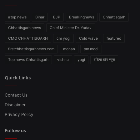
#top news
Bihar
BJP
Breakingnews
Chhattisgarh
Chhattisgarh news
Chief Minister Dr. Yadav
CMO CHHATTISGARH
cm yogi
Cold wave
featured
firstchhattisgarhnews.com
mohan
pm modi
Top news Chhattisgarh
vishnu
yogi
इंडिया टॉप न्यूज
Quick Links
Contact Us
Disclaimer
Privacy Policy
Follow us