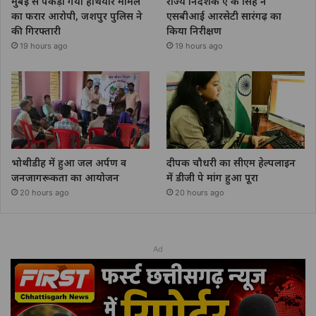
मुंबई से पकड़ा गया हथियार मामले
राज्य निदेशक ए के सिंह ने
का फरार आरोपी, जशपुर पुलिस ने
एसबीआई आरसेटी सारंगढ़ का
की गिरफ्तारी
किया निरीक्षण
19 hours ago
19 hours ago
भोथीडीह में हुआ जल अर्पण व
दीपक चौधरी का सीएम हेल्पलाइन
जनजागरूकता का आयोजन
में डीजी पे मांग हुआ पूरा
20 hours ago
20 hours ago
Ad