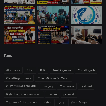
Tags
#top news
Bihar
BJP
Breakingnews
Chhattisgarh
Chhattisgarh news
Chief Minister Dr. Yadav
CMO CHHATTISGARH
cm yogi
Cold wave
featured
firstchhattisgarhnews.com
mohan
pm modi
Top news Chhattisgarh
vishnu
yogi
इंडिया टॉप न्यूज