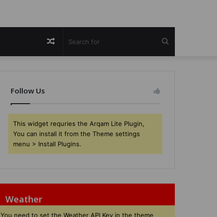
Random
Search
Article
for
Follow Us
This widget requries the Arqam Lite Plugin,
You can install it from the Theme settings
menu > Install Plugins.
Weather
You need to set the Weather API Key in the theme