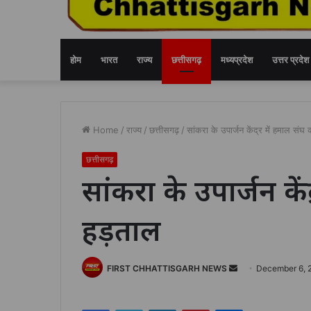
होम
भारत
राज्य
छत्तीसगढ़
मध्यप्रदेश
उत्तर प्रदेश
Home
/
राज्य
/
छत्तीसगढ़
/
सांकरा के उपार्जन केंद्र में हमाल संघ
छत्तीसगढ़
सांकरा के उपार्जन कें
हड़ताल
Send
FIRST CHHATTISGARH NEWS
December 6, 
an
email
Facebook
Twitter
LinkedIn
Pinterest
Messenger