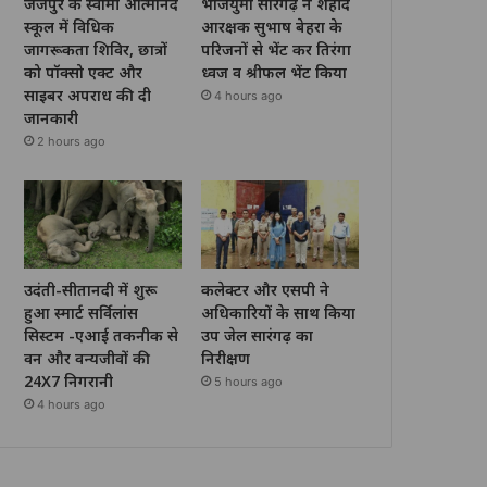
जैजैपुर के स्वामी आत्मानंद
भाजयुमो सारंगढ़ ने शहीद
स्कूल में विधिक
आरक्षक सुभाष बेहरा के
जागरूकता शिविर, छात्रों
परिजनों से भेंट कर तिरंगा
को पॉक्सो एक्ट और
ध्वज व श्रीफल भेंट किया
साइबर अपराध की दी
4 hours ago
जानकारी
2 hours ago
उदंती-सीतानदी में शुरू
कलेक्टर और एसपी ने
हुआ स्मार्ट सर्विलांस
अधिकारियों के साथ किया
सिस्टम -एआई तकनीक से
उप जेल सारंगढ़ का
वन और वन्यजीवों की
निरीक्षण
24X7 निगरानी
5 hours ago
4 hours ago