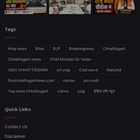
Tags
#top news
Bihar
BJP
Breakingnews
Chhattisgarh
Chhattisgarh news
Chief Minister Dr. Yadav
CMO CHHATTISGARH
cm yogi
Cold wave
featured
firstchhattisgarhnews.com
mohan
pm modi
Top news Chhattisgarh
vishnu
yogi
इंडिया टॉप न्यूज
Quick Links
Contact Us
Disclaimer