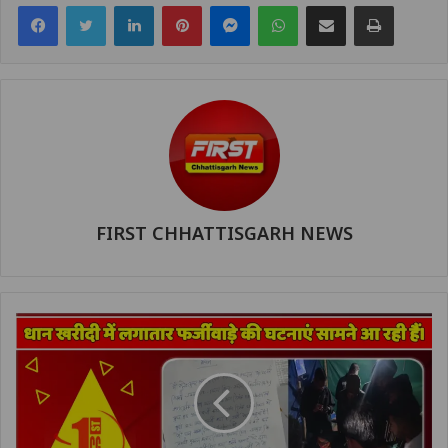
Facebook
Twitter
LinkedIn
Pinterest
Messenger
WhatsApp
Share via Email
Print
FIRST CHHATTISGARH NEWS