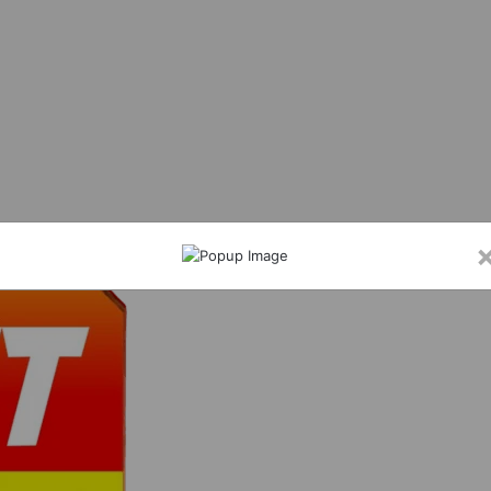
हराकर धमकी देने वाला युवक गिरफ्तार, हथियार बरामद