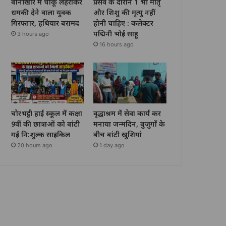
बानीखार में चाकू लहराकर
प्रसव के दौरान 1 भी मातृ
धमकी देने वाला युवक
और शिशु की मृत्यु नहीं
गिरफ्तार, हथियार बरामद
होनी चाहिए : कलेक्टर
पद्मिनी भोई साहू
3 hours ago
16 hours ago
चोरभट्ठी हाई स्कूल में कक्षा
वृद्धाश्रम में सेवा कार्य कर
9वीं की छात्राओं को बांटी
मनाया जन्मदिन, बुजुर्गों के
गई नि:शुल्क साइकिल
बीच बांटी खुशियां
20 hours ago
1 day ago