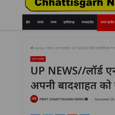
होम
भारत
राज्य
छत्तीसगढ़
मध्यप्रदेश
उत्तर प्रदेश
Home
/
राज्य
/
उत्तर प्रदेश
/
UP NEWS//लॉर्ड एनालिटिक्स ने रा
उत्तर प्रदेश
UP NEWS//लॉर्ड एना
अपनी बादशाहत को स
Send
FIRST CHHATTISGARH NEWS
November 28,
an
email
Facebook
Twitter
LinkedIn
Pinterest
Messenger