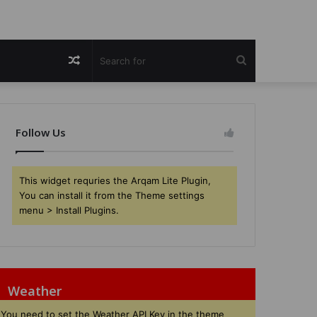
Random
Search
Article
for
Follow Us
This widget requries the Arqam Lite Plugin,
You can install it from the Theme settings
menu > Install Plugins.
Weather
You need to set the Weather API Key in the theme