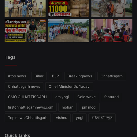
Tags
#top news
Bihar
BJP
Breakingnews
Chhattisgarh
Chhattisgarh news
Chief Minister Dr. Yadav
CMO CHHATTISGARH
cm yogi
Cold wave
featured
firstchhattisgarhnews.com
mohan
pm modi
Top news Chhattisgarh
vishnu
yogi
इंडिया टॉप न्यूज
Quick Links