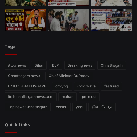
Tags
#top news
Bihar
BJP
Breakingnews
Chhattisgarh
Chhattisgarh news
Chief Minister Dr. Yadav
CMO CHHATTISGARH
cm yogi
Cold wave
featured
firstchhattisgarhnews.com
mohan
pm modi
Top news Chhattisgarh
vishnu
yogi
इंडिया टॉप न्यूज
Quick Links