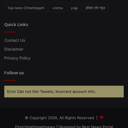
Top news Chhattisgarh
vishnu
yogi
इंडिया टॉप न्यूज
Quick Links
Contact Us
Disclaimer
Privacy Policy
Follow us
Error Can not Get Tweets, Incorrect account info.
© Copyright 2026, All Rights Reserved |
Firstchhattisgarhnews
| Designed by
Best News Portal