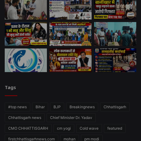
Tags
#top news
Bihar
BJP
Breakingnews
Chhattisgarh
Chhattisgarh news
Chief Minister Dr. Yadav
CMO CHHATTISGARH
cm yogi
Cold wave
featured
firstchhattisgarhnews.com
mohan
pm modi