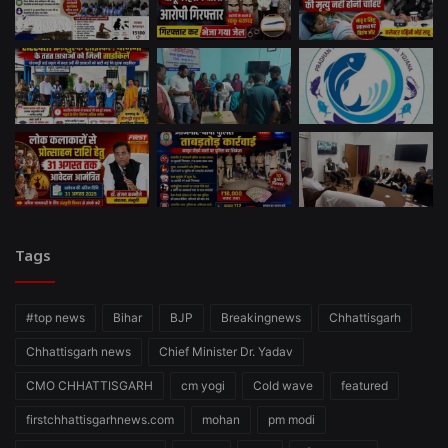
Tags
#top news
Bihar
BJP
Breakingnews
Chhattisgarh
Chhattisgarh news
Chief Minister Dr. Yadav
CMO CHHATTISGARH
cm yogi
Cold wave
featured
firstchhattisgarhnews.com
mohan
pm modi